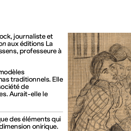
ock, journaliste et
ion
aux éditions La
ssens, professeure à
s modèles
s traditionnels. Elle
société de
s. Aurait-elle le
que des éléments qui
 dimension onirique.