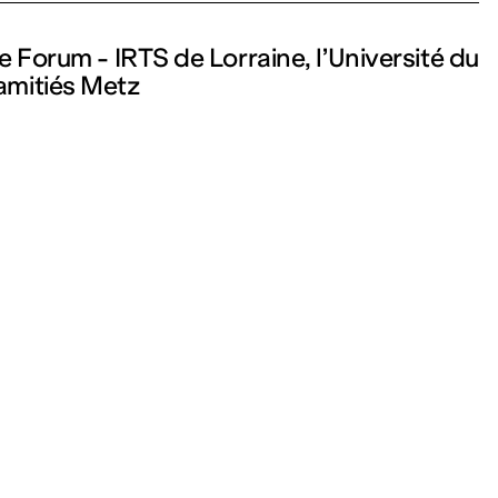
e Forum - IRTS de Lorraine, l’Université du
amitiés Metz
Visite et informations
dispositifs
Votre visite
Jeune public
Accessibilité
Privatisations
Qui sommes-nous ?
Recrutement
Presse
letter
S’inscrire