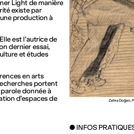
nner Light de manière
ité existe par
d’une production à
lle est l’autrice de
on dernier essai,
ulture et études
rences en arts
 recherches portent
e parole donnée à
éation d’espaces de
Zehra Doğan,
P
● INFOS PRATIQUE