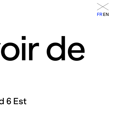
Menu
FR
EN
FR
EN
oir de
orraine
14h – 18h
11h – 19h
d 6 Est