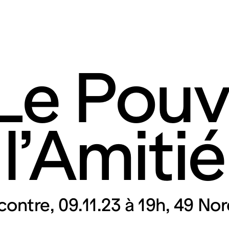
 Le Pouv
l’Amitié
rt contemporain de L
taires 57000 Metz
Mar – Ven : 
Sam – Dim : 
contre
09.11.23 à 19h
49 Nor