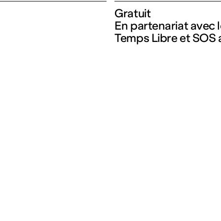
Gratuit
En partenariat avec l
Temps Libre et SOS 
s
Partenariats
Artistes
Enseignement
Résidences et 
Champ social
de soutien
Champ culturel
Index
ion
Cultures en dialogue
Les 3 Frac du Grand-Est
Mécénat
ociée
Recevoir notre news