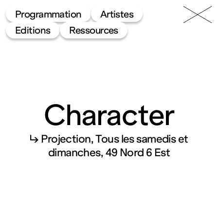
49 Nord
Frac
Menu
Programmation
Artistes
6 Est
Lorraine
Editions
Ressources
Character
Fonds
↳ Projection
Tous les samedis et
dimanches
49 Nord 6 Est
régional
d’art