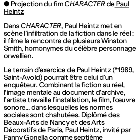
contemporain
● Projection du fim
CHARACTER
de
Paul
Heintz
de
Dans
CHARACTER
, Paul Heintz met en
scène l’infiltration de la fiction dans le réel :
Lorraine
il filme la rencontre de plusieurs Winston
Smith, homonymes du célèbre personnage
1 bis, rue
orwellien.
Le terrain d’exercice de Paul Heintz (*1989,
des
Saint-Avold) pourrait être celui d’un
enquêteur. Combinant la fiction au réel,
Trinitaires
l’image mentale au document d’archive,
l’artiste travaille l’installation, le film, l’œuvre
sonore… dans lesquelles les normes
57000
sociales sont chahutées. Diplômé des
Beaux-Arts de Nancy et des Arts
Metz
Décoratifs de Paris, Paul Heintz, invité par
Fanny Gonella comme septième