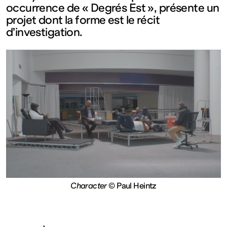
occurrence de « Degrés Est », présente un
Fermé
projet dont la forme est le récit
d’investigation.
Entrée
gratuite
Mar – Ven
: 14h – 18h
Sam – Dim
Character
© Paul Heintz
: 11h – 19h