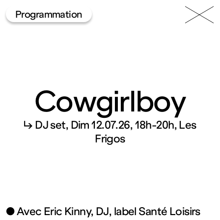
49 Nord
Frac
Menu
Programmation
6 Est
Lorraine
Cowgirlboy
↳ DJ set
Dim 12.07.26, 18h-20h
Les
Fonds
Frigos
régional
d’art
● Avec Eric Kinny, DJ, label Santé Loisirs