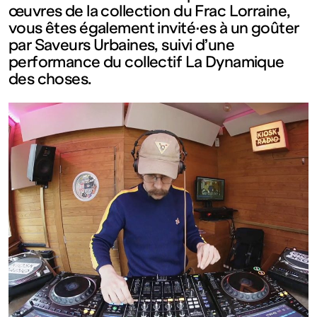
œuvres de la collection du Frac Lorraine,
Fermé
vous êtes également invité·es à un goûter
par Saveurs Urbaines, suivi d’une
Entrée
performance du collectif La Dynamique
des choses.
gratuite
Mar – Ven
: 14h – 18h
Sam – Dim
: 11h – 19h