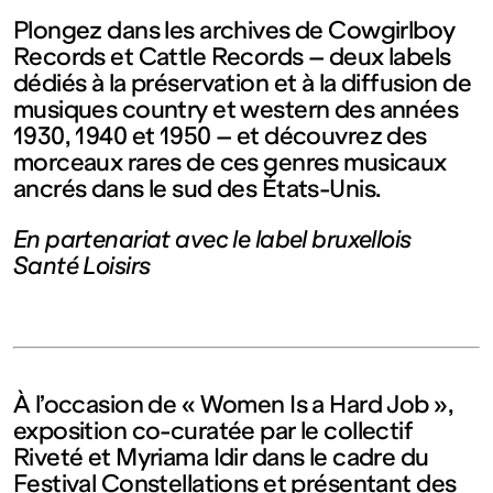
contemporain
Plongez dans les archives de Cowgirlboy
Records et Cattle Records – deux labels
de
dédiés à la préservation et à la diffusion de
musiques country et western des années
Lorraine
1930, 1940 et 1950 – et découvrez des
morceaux rares de ces genres musicaux
ancrés dans le sud des États-Unis.
1 bis, rue
En partenariat avec le label bruxellois
des
Santé Loisirs
Trinitaires
57000
À l’occasion de « Women Is a Hard Job »,
exposition co-curatée par le collectif
Metz
Riveté et Myriama Idir dans le cadre du
Festival Constellations et présentant des