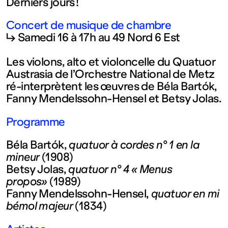
Derniers jours !
Ouvert
Concert de musique de chambre
↳ Samedi 16 à 17h au 49 Nord 6 Est
Entrée
Les violons, alto et violoncelle du Quatuor
gratuite
Austrasia de l’Orchestre National de Metz
ré-interprètent les œuvres de Béla Bartók,
Fanny Mendelssohn-Hensel et Betsy Jolas.
Mar – Ven
Programme
: 14h – 18h
Béla Bartók,
quatuor à cordes n° 1 en la
mineur
(1908)
Sam – Dim
Betsy Jolas,
quatuor n° 4 « Menus
propos»
(1989)
: 11h – 19h
Fanny Mendelssohn-Hensel,
quatuor en mi
bémol majeur
(1834)