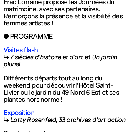
contemporain
Frac Lorraine propose les Journées du
matrimoine, avec ses partenaires.
Renforçons la présence et la visibilité des
de
femmes artistes !
Lorraine
● PROGRAMME
Visites flash
1 bis, rue
↳
7 siècles d’histoire et d’art
et
Un jardin
pluriel
des
Différents départs tout au long du
weekend pour découvrir l’Hôtel Saint-
Trinitaires
Livier ou le jardin du 49 Nord 6 Est et ses
plantes hors norme !
57000
Exposition
↳
Lotty Rosenfeld, 33 archives d’art action
Metz