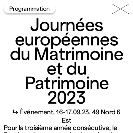
49 Nord
Frac
Menu
Programmation
6 Est
Lorraine
Journées
européennes
du Matrimoine
et du
Patrimoine
Fonds
2023
régional
↳ Événement
16-17.09.23
49 Nord 6
d’art
Est
Pour la troisième année consécutive, le