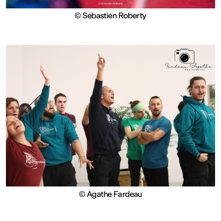
Fermé
© Sebastien Roberty
Entrée
gratuite
Mar – Ven
: 14h – 18h
Sam – Dim
: 11h – 19h
© Agathe Fardeau