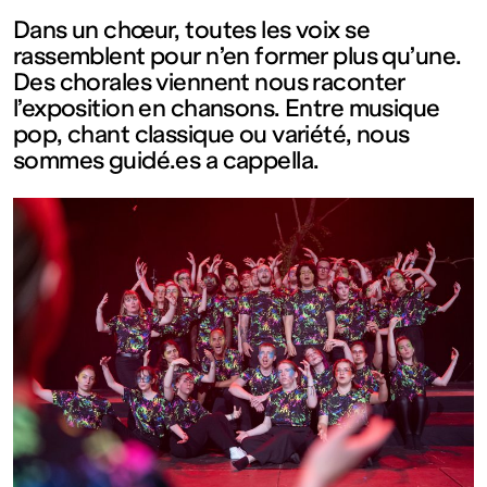
contemporain
Dans un chœur, toutes les voix se
rassemblent pour n’en former plus qu’une.
de
Des chorales viennent nous raconter
l’exposition en chansons. Entre musique
Lorraine
pop, chant classique ou variété, nous
sommes guidé.es a cappella.
1 bis, rue
des
Trinitaires
57000
Metz