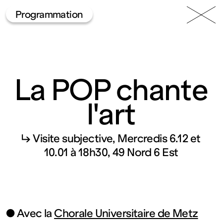
49 Nord
Frac
Menu
Programmation
6 Est
Lorraine
La POP chante
l'art
Fonds
↳ Visite subjective
Mercredis 6.12 et
10.01 à 18h30
49 Nord 6 Est
régional
d’art
● Avec la
Chorale Universitaire de Metz