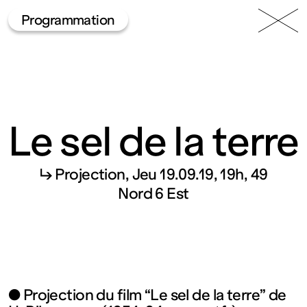
49 Nord
Frac
Menu
Programmation
6 Est
Lorraine
Le sel de la terre
↳ Projection
Jeu 19.09.19, 19h
49
Fonds
Nord 6 Est
régional
d’art
● Projection du film “Le sel de la terre” de