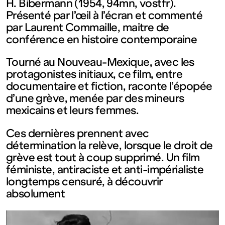
contemporain
H. Bibermann (1954, 94mn, vostfr).
Présenté par l’œil à l’écran et commenté
par Laurent Commaille, maitre de
de
conférence en histoire contemporaine
Lorraine
Tourné au Nouveau-Mexique, avec les
protagonistes initiaux, ce film, entre
documentaire et fiction, raconte l’épopée
1 bis, rue
d’une grève, menée par des mineurs
mexicains et leurs femmes.
des
Ces dernières prennent avec
détermination la relève, lorsque le droit de
Trinitaires
grève est tout à coup supprimé. Un film
féministe, antiraciste et anti-impérialiste
57000
longtemps censuré, à découvrir
absolument
Metz