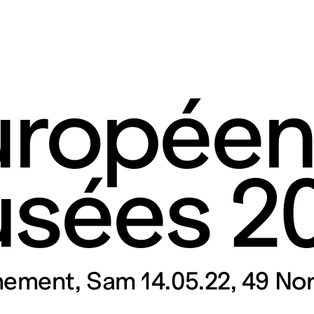
uropée
sées 2
rt contemporain de L
taires 57000 Metz
Mar – Ven : 
Sam – Dim : 
nement
Sam 14.05.22
49 Nor