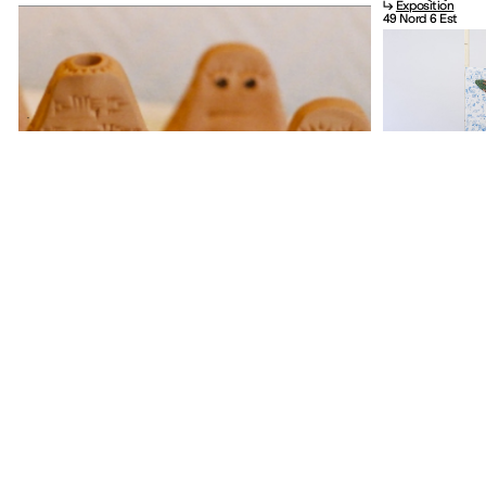
↳
Exposition
49 Nord 6 Est
Programme
Collection et publication
Expositions
Collection
Événements
Œuvres permanentes
Jeune public
Éditions
Visites
Centre de documentat
—
Actuellement
Prochainement
Archives
Programme
Collection et publication
Expositions
Collection
Événements
Œuvres permanentes
Jeune public
Éditions
Visites
Centre de documentat
—
Actuellement