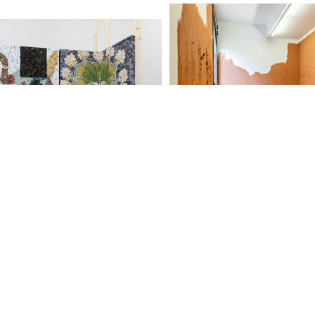
s
Partenariats
Artistes
Enseignement
Résidences et 
Champ social
de soutien
Champ culturel
Index
ion
Cultures en dialogue
Les 3 Frac du Grand-Est
Mécénat
s
Partenariats
Artistes
Enseignement
Résidences et 
Champ social
de soutien
Champ culturel
Index
Recevoir notre news
ion
Cultures en dialogue
Les 3 Frac du Grand-Est
Mécénat