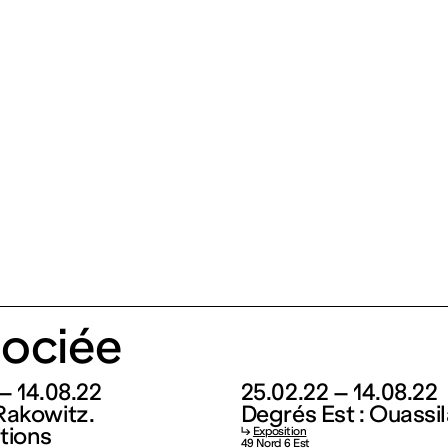
ociée
– 14.08.22
25.02.22 – 14.08.22
Rakowitz.
Degrés Est : Ouassil
tions
↳
Exposition
49 Nord 6 Est