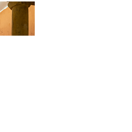
Visite et informations
dispositifs
Votre visite
Jeune public
Accessibilité
Privatisations
Qui sommes-nous ?
Recrutement
Presse
Visite et informations
dispositifs
Votre visite
Jeune public
Accessibilité
letter
Privatisations
Qui sommes-nous ?
S’inscrire
Recrutement