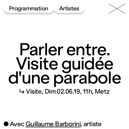
49 Nord
Frac
Menu
Programmation
Artistes
6 Est
Lorraine
Parler entre.
Visite guidée
d'une parabole
Fonds
↳ Visite
Dim 02.06.19, 11h
Metz
régional
d’art
● Avec
Guillaume Barborini
, artiste