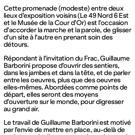
contemporain
Cette promenade (modeste) entre deux
lieux d’exposition voisins (Le 49 Nord 6 Est
de
et le Musée de la Cour d’Or) est l’occasion
d’accorder la marche et la parole, de glisser
Lorraine
d’un site à l’autre en prenant soin des
détours.
1 bis, rue
Répondant à l’invitation du Frac, Guillaume
Barborini propose d’ouvrir des sentiers,
des
dans les jambes et dans la tête, et de parler
entre les oeuvres, plus que des oeuvres
elles-mêmes. Abordées comme points de
Trinitaires
départ, elles seront des moyens
d’ouverture sur le monde, pour digresser
57000
au grand air.
Le travail de Guillaume Barborini est motivé
Metz
par l’envie de mettre en place, au-delà de