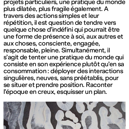
projets particuliers, une pratique du monde
Ouvert
plus dilatée, plus fragile également. A
travers des actions simples et leur
répétition, il est question de tendre vers
Entrée
quelque chose d’indéfini qui pourrait être
une forme de présence à soi, aux autres et
gratuite
aux choses, consciente, engagée,
responsable, pleine. Simultanément, il
s’agit de tenter une pratique du monde qui
Mar – Ven
consiste en son expérience plutôt qu’en sa
consommation : déployer des interactions
: 14h – 18h
singulières, neuves, sans préétablis, pour
se situer et prendre position. Raconter
l’époque en creux, esquisser un plan.
Sam – Dim
: 11h – 19h