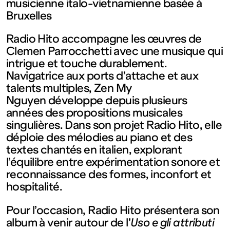
contemporain
musicienne italo-vietnamienne basée à
Bruxelles
de
Radio Hito accompagne les œuvres de
Clemen Parrocchetti avec une musique qui
Lorraine
intrigue et touche durablement.
Navigatrice aux ports d’attache et aux
talents multiples, Zen My
1 bis, rue
Nguyen développe depuis plusieurs
années des propositions musicales
des
singulières. Dans son projet Radio Hito, elle
déploie des mélodies au piano et des
textes chantés en italien, explorant
Trinitaires
l’équilibre entre expérimentation sonore et
reconnaissance des formes, inconfort et
57000
hospitalité.
Pour l’occasion, Radio Hito présentera son
Metz
album à venir autour de l’
Uso e gli attributi