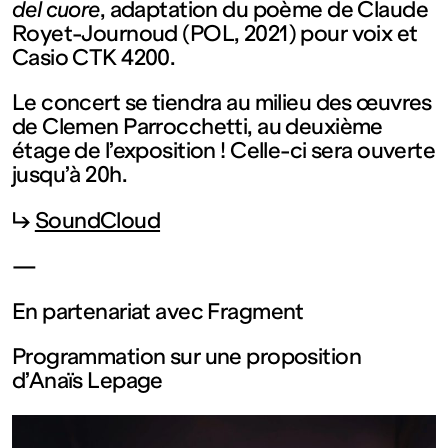
del cuore
, adaptation du poème de Claude
Fermé
Royet-Journoud (POL, 2021) pour voix et
Casio CTK 4200.
Entrée
Le concert se tiendra au milieu des œuvres
de Clemen Parrocchetti, au deuxième
gratuite
étage de l’exposition ! Celle-ci sera ouverte
jusqu’à 20h.
Mar – Ven
↳
SoundCloud
: 14h – 18h
—
En partenariat avec Fragment
Sam – Dim
Programmation sur une proposition
: 11h – 19h
d’Anaïs Lepage