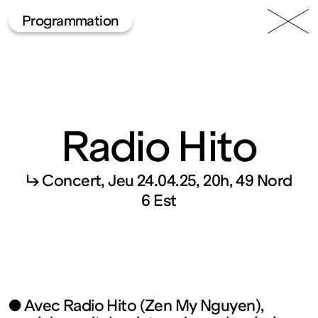
49 Nord
Frac
Menu
Programmation
6 Est
Lorraine
Radio Hito
↳ Concert
Jeu 24.04.25, 20h
49 Nord
Fonds
6 Est
régional
d’art
● Avec Radio Hito (Zen My Nguyen),