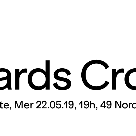
rds Cr
rt contemporain de L
taires 57000 Metz
te
Mer 22.05.19, 19h
49 Nord
Mar – Ven : 
Sam – Dim : 