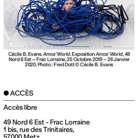
Ouvert
Entrée
gratuite
Cécile B. Evans.
Amos’ World
. Exposition
Amos’ World
, 49
Nord 6 Est – Frac Lorraine, 25 Octobre 2019 – 26 Janvier
Mar – Ven
2020. Photo : Fred Dott © Cécile B. Evans
: 14h – 18h
● ACCÈS
Sam – Dim
Accès libre
: 11h – 19h
49 Nord 6 Est - Frac Lorraine
1 bis, rue des Trinitaires,
57000 Metz