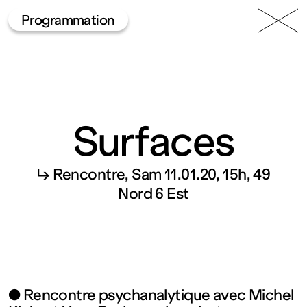
49 Nord
Frac
Menu
Programmation
6 Est
Lorraine
Surfaces
↳ Rencontre
Sam 11.01.20, 15h
49
Fonds
Nord 6 Est
régional
d’art
● Rencontre psychanalytique avec Michel