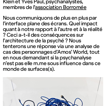
contemporain
Klein et Yves Paul, psychanalystes,
membres de l’
association Borromée
de
Nous communiquons de plus en plus par
l’interface plane des écrans. Quel impact
Lorraine
quant à notre rapport à l’autre et à la réalité
? Ceci a-t-il des conséquences sur
l’architecture de la psyché ? Nous
1 bis, rue
tenterons une réponse via une analyse de
cas des personnages d’Amos’ World, tout
des
en nous demandant si la psychanalyse
n’est pas elle m.me sous influence dans ce
monde de surfaces(s).
Trinitaires
57000
Metz