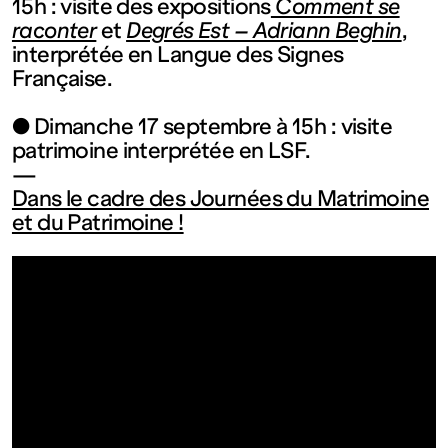
contemporain
15h : visite des expositions
Comment se
raconter
et
Degrés Est – Adriann Beghin
,
interprétée en Langue des Signes
de
Française.
Lorraine
● Dimanche 17 septembre à 15h : visite
patrimoine interprétée en LSF.
—
1 bis, rue
Dans le cadre des Journées du Matrimoine
et du Patrimoine !
des
Trinitaires
57000
Metz