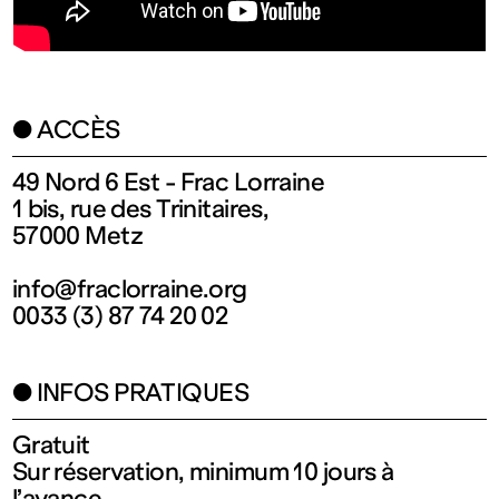
Fermé
Entrée
● ACCÈS
gratuite
49 Nord 6 Est - Frac Lorraine
1 bis, rue des Trinitaires,
Mar – Ven
57000 Metz
info@fraclorraine.org
: 14h – 18h
0033 (3) 87 74 20 02
Sam – Dim
● INFOS PRATIQUES
: 11h – 19h
Gratuit
Sur réservation, minimum 10 jours à
l’avance