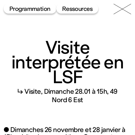
49 Nord
Frac
Menu
Programmation
Ressources
6 Est
Lorraine
Visite
interprétée en
LSF
Fonds
↳ Visite
Dimanche 28.01 à 15h
49
régional
Nord 6 Est
d’art
● Dimanches 26 novembre et 28 janvier à