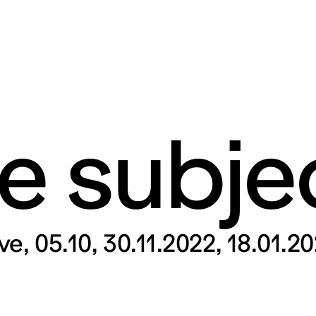
te subje
rt contemporain de L
taires 57000 Metz
ive
05.10, 30.11.2022, 18.01.2
Mar – Ven : 
Sam – Dim : 