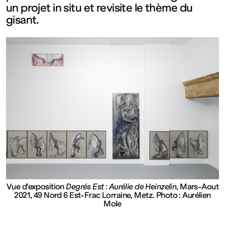
un projet in situ et revisite le thème du
Ouvert
gisant.
Entrée
gratuite
Mar – Ven
: 14h – 18h
Sam – Dim
Vue d’exposition
Degrés Est : Aurélie de Heinzelin
, Mars-Aout
: 11h – 19h
2021, 49 Nord 6 Est-Frac Lorraine, Metz. Photo : Aurélien
Mole