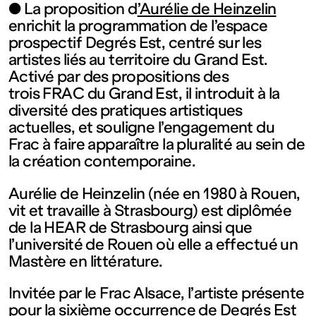
contemporain
● La proposition d
’Aurélie de Heinzelin
enrichit la programmation de l’espace
de
prospectif Degrés Est, centré sur les
artistes liés au territoire du Grand Est.
Activé par des propositions des
Lorraine
trois FRAC du Grand Est, il introduit à la
diversité des pratiques artistiques
1 bis, rue
actuelles, et souligne l’engagement du
Frac à faire apparaître la pluralité au sein de
la création contemporaine.
des
Aurélie de Heinzelin (née en 1980 à Rouen,
Trinitaires
vit et travaille à Strasbourg) est diplômée
de la HEAR de Strasbourg ainsi que
l’université de Rouen où elle a effectué un
57000
Mastère en littérature.
Metz
Invitée par le Frac Alsace, l’artiste présente
pour la sixième occurrence de Degrés Est