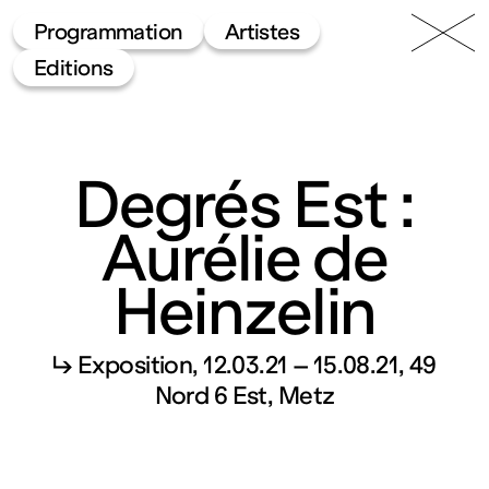
49 Nord
Frac
Menu
Programmation
Artistes
6 Est
Lorraine
Editions
Degrés Est :
Aurélie de
Heinzelin
Fonds
régional
↳ Exposition
12.03.21 – 15.08.21
49
Nord 6 Est, Metz
d’art