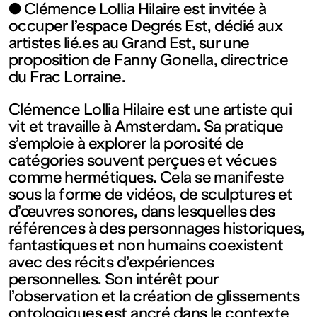
contemporain
● Clémence Lollia Hilaire est invitée à
occuper l’espace Degrés Est, dédié aux
de
artistes lié.es au Grand Est, sur une
proposition de Fanny Gonella, directrice
du Frac Lorraine.
Lorraine
Clémence Lollia Hilaire est une artiste qui
1 bis, rue
vit et travaille à Amsterdam. Sa pratique
s’emploie à explorer la porosité de
catégories souvent perçues et vécues
des
comme hermétiques. Cela se manifeste
sous la forme de vidéos, de sculptures et
Trinitaires
d’œuvres sonores, dans lesquelles des
références à des personnages historiques,
fantastiques et non humains coexistent
57000
avec des récits d’expériences
personnelles. Son intérêt pour
Metz
l’observation et la création de glissements
ontologiques est ancré dans le contexte