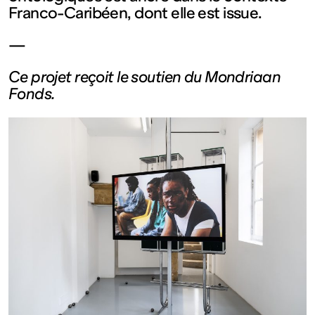
Franco-Caribéen, dont elle est issue.
Fermé
—
Entrée
Ce projet reçoit le soutien du Mondriaan
Fonds.
gratuite
Mar – Ven
: 14h – 18h
Sam – Dim
: 11h – 19h