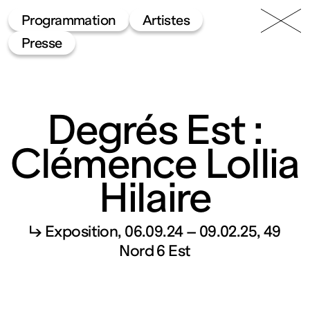
49 Nord
Frac
Menu
Programmation
Artistes
6 Est
Lorraine
Presse
Degrés Est :
Clémence Lollia
Hilaire
Fonds
régional
↳ Exposition
06.09.24 – 09.02.25
49
Nord 6 Est
d’art