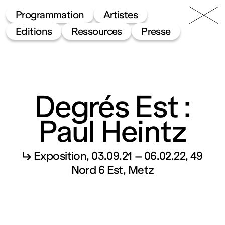
49 Nord
Frac
Menu
Programmation
Artistes
6 Est
Lorraine
Editions
Ressources
Presse
Degrés Est :
Paul Heintz
Fonds
↳ Exposition
03.09.21 – 06.02.22
49
régional
Nord 6 Est, Metz
d’art