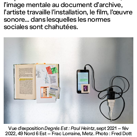
l’image mentale au document d’archive,
Ouvert
l’artiste travaille l’installation, le film, l’œuvre
sonore… dans lesquelles les normes
Entrée
sociales sont chahutées.
gratuite
Mar – Ven
: 14h – 18h
Sam – Dim
: 11h – 19h
Vue d’exposition
Degrés Est : Paul Heintz
, sept 2021 – fév
2022, 49 Nord 6 Est – Frac Lorraine, Metz. Photo : Fred Dott