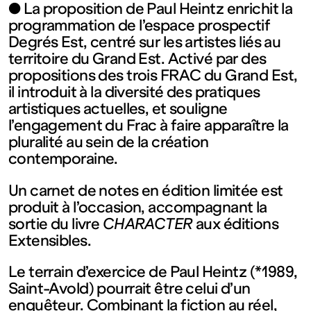
contemporain
● La proposition de Paul Heintz enrichit la
programmation de l’espace prospectif
de
Degrés Est, centré sur les artistes liés au
territoire du Grand Est. Activé par des
propositions des trois FRAC du Grand Est,
Lorraine
il introduit à la diversité des pratiques
artistiques actuelles, et souligne
1 bis, rue
l’engagement du Frac à faire apparaître la
pluralité au sein de la création
contemporaine.
des
Un carnet de notes en édition limitée est
Trinitaires
produit à l’occasion, accompagnant la
sortie du livre
CHARACTER
aux éditions
Extensibles.
57000
Le terrain d’exercice de Paul Heintz (*1989,
Metz
Saint-Avold) pourrait être celui d’un
enquêteur. Combinant la fiction au réel,