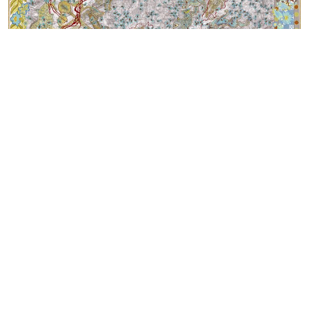
Mentions
Politique de confidentialité – données
légales
personnelles
Recevoir notre newsletter
Marta Caradec ,
Metz en Algérie, Akbou
, 1, 2012 Collection 49
Nord 6 Est – Frac Lorraine, Metz Photo : R. Villaggi © M.
Caradec
S’inscrire
Fonds régional d’art contemporain de Lorraine
1 bis, rue des Trinitaires BP 82051 57000 Metz
Fermé | Entrée gratuite
Mar – Ven : 14h – 18h |
Sam – Dim : 11h – 19h