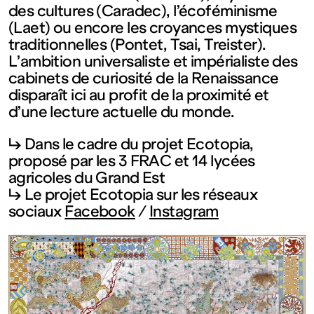
des cultures (Caradec), l’écoféminisme
Fermé
(Laet) ou encore les croyances mystiques
traditionnelles (Pontet, Tsai, Treister).
Entrée
L’ambition universaliste et impérialiste des
cabinets de curiosité de la Renaissance
disparaît ici au profit de la proximité et
gratuite
d’une lecture actuelle du monde.
Mar – Ven
↳ Dans le cadre du projet Ecotopia,
proposé par les 3 FRAC et 14 lycées
agricoles du Grand Est
: 14h – 18h
↳ Le projet Ecotopia sur les réseaux
sociaux
Facebook
/
Instagram
Sam – Dim
: 11h – 19h