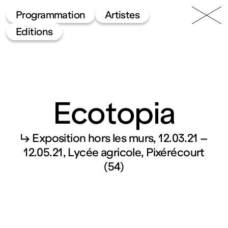
49 Nord
Frac
Menu
Programmation
Artistes
6 Est
Lorraine
Editions
Ecotopia
↳ Exposition hors les murs
12.03.21 –
Fonds
12.05.21
Lycée agricole, Pixérécourt
(54)
régional
d’art