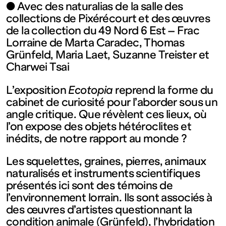
contemporain
● Avec des naturalias de la salle des
collections de Pixérécourt et des œuvres
de
de la collection du 49 Nord 6 Est – Frac
Lorraine de Marta Caradec, Thomas
Grünfeld, Maria Laet, Suzanne Treister et
Lorraine
Charwei Tsai
1 bis, rue
L’exposition
Ecotopia
reprend la forme du
cabinet de curiosité pour l’aborder sous un
angle critique. Que révèlent ces lieux, où
des
l’on expose des objets hétéroclites et
inédits, de notre rapport au monde ?
Trinitaires
Les squelettes, graines, pierres, animaux
naturalisés et instruments scientifiques
57000
présentés ici sont des témoins de
l’environnement lorrain. Ils sont associés à
Metz
des œuvres d’artistes questionnant la
condition animale (Grünfeld), l’hybridation