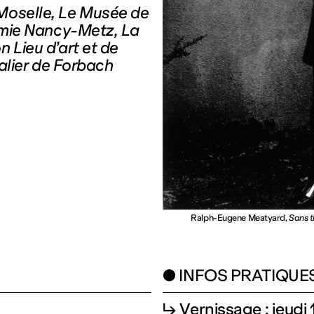
 Moselle, Le Musée de
démie Nancy-Metz, La
 Lieu d’art et de
talier de Forbach
Ralph-Eugene Meatyard,
Sans t
● INFOS PRATIQUE
↳ Vernissage : jeudi