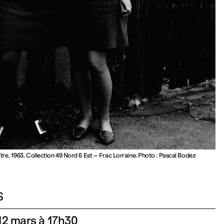
itre
, 1963. Collection 49 Nord 6 Est – Frac Lorraine. Photo : Pascal Bodez
S
 12 mars à 17h30