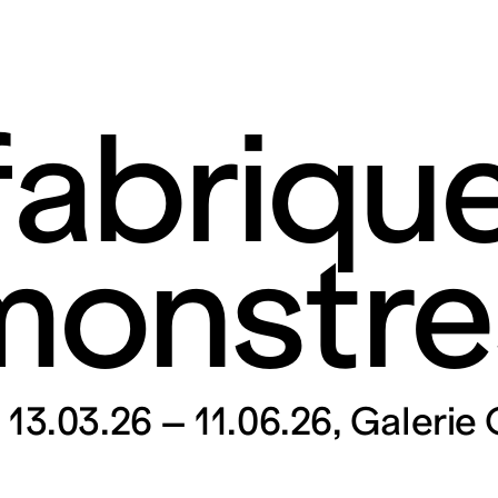
fabriqu
monstre
rt contemporain de L
taires 57000 Metz
Mar – Ven : 
13.03.26 – 11.06.26
Galerie 
Sam – Dim : 