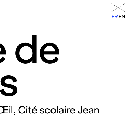
Menu
FR
EN
FR
EN
e de
s
orraine
14h – 18h
Œil, Cité scolaire Jean
11h – 19h