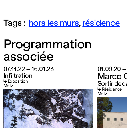
Fermé
Tags :
hors les murs
résidence
Entrée
Programmation
gratuite
associée
Mar – Ven
07.11.22 – 16.01.23
01.09.20 –
: 14h – 18h
Marco 
Infiltration
↳
Exposition
Sortir ded
Metz
↳
Résidence
Sam – Dim
Metz
: 11h – 19h