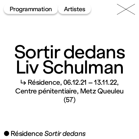
49 Nord
Frac
Menu
Programmation
Artistes
6 Est
Lorraine
Sortir dedans
Liv Schulman
↳ Résidence
06.12.21 – 13.11.22
Fonds
Centre pénitentiaire, Metz Queuleu
(57)
régional
d’art
● Résidence
Sortir dedans