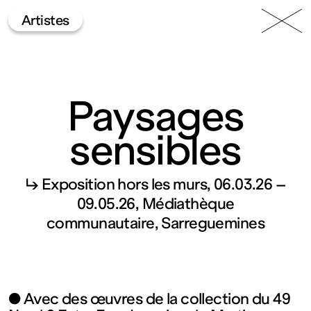
49 Nord
Frac
Menu
Artistes
6 Est
Lorraine
Paysages
sensibles
↳ Exposition hors les murs
06.03.26 –
Fonds
09.05.26
Médiathèque
communautaire, Sarreguemines
régional
d’art
● Avec des œuvres de la collection du 49