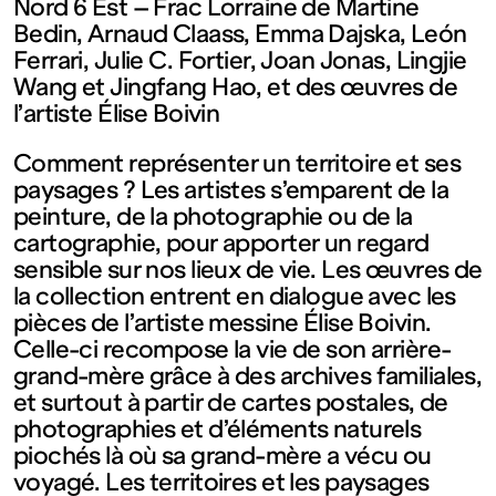
contemporain
Nord 6 Est – Frac Lorraine de Martine
Bedin, Arnaud Claass, Emma Dajska, León
Ferrari, Julie C. Fortier, Joan Jonas, Lingjie
de
Wang et Jingfang Hao, et des œuvres de
l’artiste Élise Boivin
Lorraine
Comment représenter un territoire et ses
paysages ? Les artistes s’emparent de la
1 bis, rue
peinture, de la photographie ou de la
cartographie, pour apporter un regard
des
sensible sur nos lieux de vie. Les œuvres de
la collection entrent en dialogue avec les
pièces de l’artiste messine Élise Boivin.
Trinitaires
Celle-ci recompose la vie de son arrière-
grand-mère grâce à des archives familiales,
57000
et surtout à partir de cartes postales, de
photographies et d’éléments naturels
piochés là où sa grand-mère a vécu ou
Metz
voyagé. Les territoires et les paysages