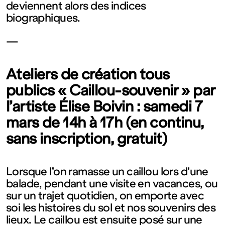
deviennent alors des indices
Fermé
biographiques.
—
Entrée
gratuite
Ateliers de création tous
publics « Caillou-souvenir » par
Mar – Ven
l’artiste Élise Boivin : samedi 7
mars de 14h à 17h (en continu,
: 14h – 18h
sans inscription, gratuit)
Sam – Dim
Lorsque l’on ramasse un caillou lors d’une
balade, pendant une visite en vacances, ou
: 11h – 19h
sur un trajet quotidien, on emporte avec
soi les histoires du sol et nos souvenirs des
lieux. Le caillou est ensuite posé sur une