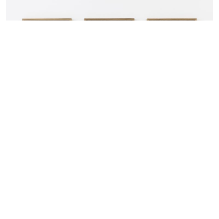
Mentions
Politique de confidentialité – données
légales
personnelles
Recevoir notre newsletter
S’inscrire
Vues de l’exposition
Présences Voyageuses
, 49 Nord 6 Est –
Frac Lorraine, Metz (FR), mars-juin 2019. Photos : Fred Dott
Fonds régional d’art contemporain de Lorraine
1 bis, rue des Trinitaires BP 82051 57000 Metz
Fermé | Entrée gratuite
Mar – Ven : 14h – 18h |
Sam – Dim : 11h – 19h