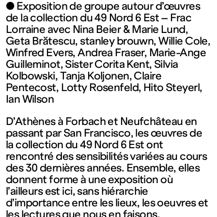
contemporain
● Exposition de groupe autour d’œuvres
de la collection du 49 Nord 6 Est – Frac
de
Lorraine avec Nina Beier & Marie Lund,
Geta Brătescu, stanley brouwn, Willie Cole,
Winfred Evers, Andrea Fraser, Marie-Ange
Lorraine
Guilleminot, Sister Corita Kent, Silvia
Kolbowski, Tanja Koljonen, Claire
1 bis, rue
Pentecost, Lotty Rosenfeld, Hito Steyerl,
Ian Wilson
des
D’Athènes à Forbach et Neufchâteau en
passant par San Francisco, les œuvres de
Trinitaires
la collection du 49 Nord 6 Est ont
rencontré des sensibilités variées au cours
des 30 dernières années. Ensemble, elles
57000
donnent forme à une exposition où
l’ailleurs est ici, sans hiérarchie
Metz
d’importance entre les lieux, les oeuvres et
les lectures que nous en faisons.