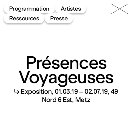
49 Nord
Frac
Menu
Programmation
Artistes
6 Est
Lorraine
Ressources
Presse
Présences
Voyageuses
Fonds
↳ Exposition
01.03.19 – 02.07.19
49
régional
Nord 6 Est, Metz
d’art