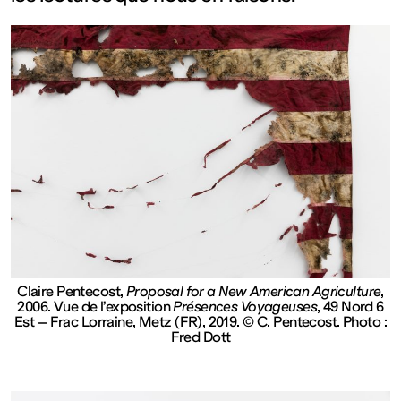
Fermé
Entrée
gratuite
Mar – Ven
: 14h – 18h
Sam – Dim
Claire Pentecost,
Proposal for a New American Agriculture
,
2006. Vue de l’exposition
Présences Voyageuses
, 49 Nord 6
Est – Frac Lorraine, Metz (FR), 2019. © C. Pentecost. Photo :
: 11h – 19h
Fred Dott