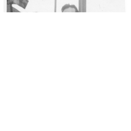
Mentions
Politique de confidentialité – données
légales
personnelles
Recevoir notre newsletter
S’inscrire
Fonds régional d’art contemporain de Lorraine
1 bis, rue des Trinitaires BP 82051 57000 Metz
Fermé | Entrée gratuite
Mar – Ven : 14h – 18h |
Sam – Dim : 11h – 19h