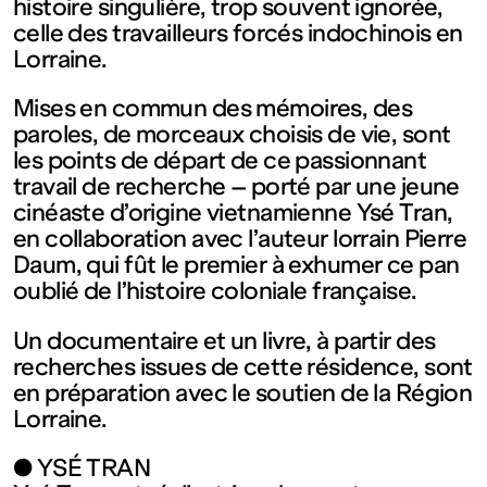
contemporain
histoire singulière, trop souvent ignorée,
celle des travailleurs forcés indochinois en
Lorraine.
de
Mises en commun des mémoires, des
Lorraine
paroles, de morceaux choisis de vie, sont
les points de départ de ce passionnant
travail de recherche – porté par une jeune
1 bis, rue
cinéaste d’origine vietnamienne Ysé Tran,
en collaboration avec l’auteur lorrain Pierre
des
Daum, qui fût le premier à exhumer ce pan
oublié de l’histoire coloniale française.
Trinitaires
Un documentaire et un livre, à partir des
recherches issues de cette résidence, sont
57000
en préparation avec le soutien de la Région
Lorraine.
Metz
● YSÉ TRAN