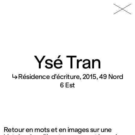
49 Nord
Frac
Menu
6 Est
Lorraine
Ysé Tran
↳ Résidence d’écriture, 2015, 49 Nord
Fonds
6 Est
régional
d’art
Retour en mots et en images sur une