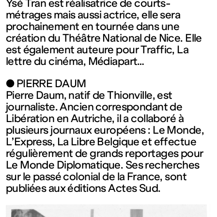
Ysé Tran est réalisatrice de courts-
Fermé
métrages mais aussi actrice, elle sera
prochainement en tournée dans une
création du Théâtre National de Nice. Elle
Entrée
est également auteure pour Traffic, La
lettre du cinéma, Médiapart…
gratuite
● PIERRE DAUM
Pierre Daum, natif de Thionville, est
Mar – Ven
journaliste. Ancien correspondant de
Libération en Autriche, il a collaboré à
: 14h – 18h
plusieurs journaux européens : Le Monde,
L’Express, La Libre Belgique et effectue
régulièrement de grands reportages pour
Sam – Dim
Le Monde Diplomatique. Ses recherches
sur le passé colonial de la France, sont
: 11h – 19h
publiées aux éditions Actes Sud.