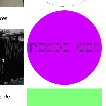
res
e de