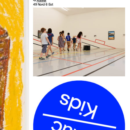
↳
Atelier
49 Nord 6 Est