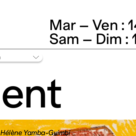
Mar – Ven : 
Sam – Dim : 
ent
c Hélène Yamba-Guimbi