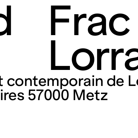
d
Frac
Lorr
rt contemporain de L
taires 57000 Metz