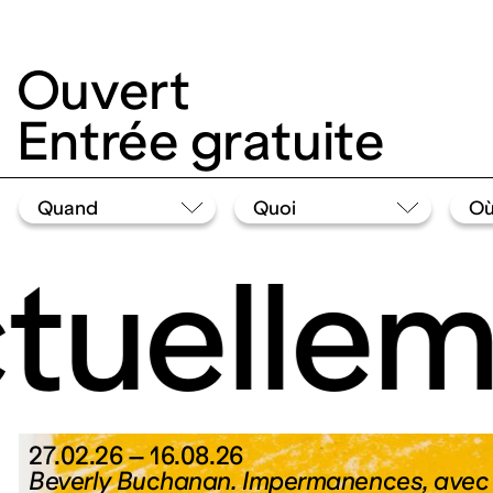
Ouvert
Entrée gratuite
uellem
27.02.26 – 16.08.26
Beverly Buchanan. Impermanences, ave