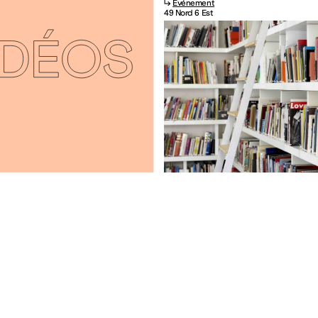
↳
Événement
49 Nord 6 Est