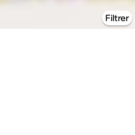
Filtrer
21.07 – 14.08.26
Animations estivales
↳
Atelier
49 Nord 6 Est