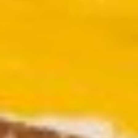
Fermé
Entrée
gratuite
Mar – Ven
: 14h – 18h
Sam – Dim
: 11h – 19h