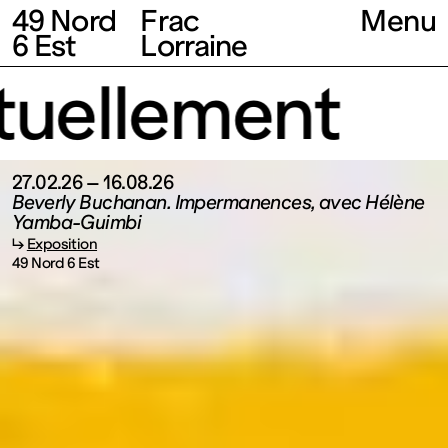
49 Nord
Frac
Menu
6 Est
Lorraine
ellement
27.02.26 – 16.08.26
Beverly Buchanan. Impermanences, avec Hélène
Yamba-Guimbi
↳
Exposition
49 Nord 6 Est
Fonds
régional
d’art