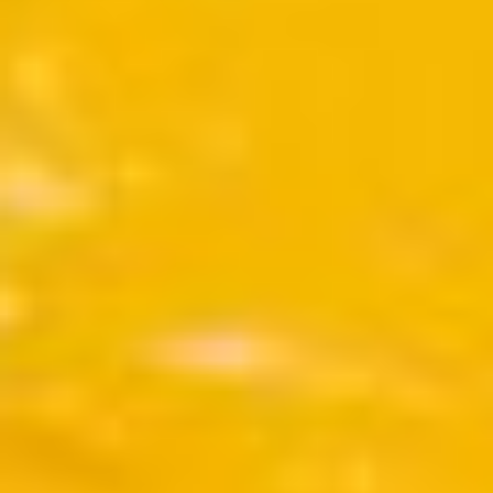
contemporain
de
Lorraine
1 bis, rue
des
Trinitaires
57000
Metz