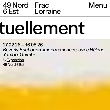
49 Nord
Frac
Menu
6 Est
Lorraine
uellement
27.02.26 – 16.08.26
Beverly Buchanan. Impermanences, avec Hélène
Yamba-Guimbi
↳
Exposition
49 Nord 6 Est
Fonds
régional
d’art