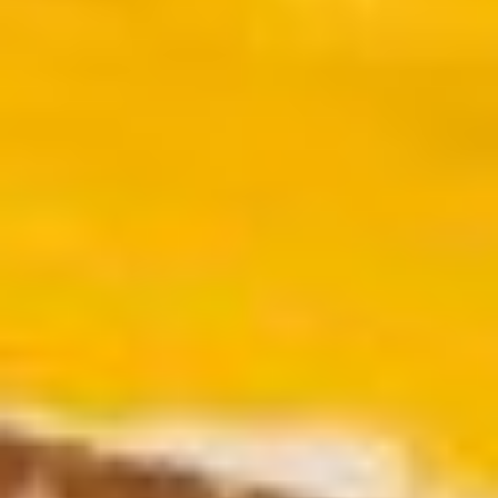
Fermé
Entrée
gratuite
Mar – Ven
: 14h – 18h
Sam – Dim
: 11h – 19h