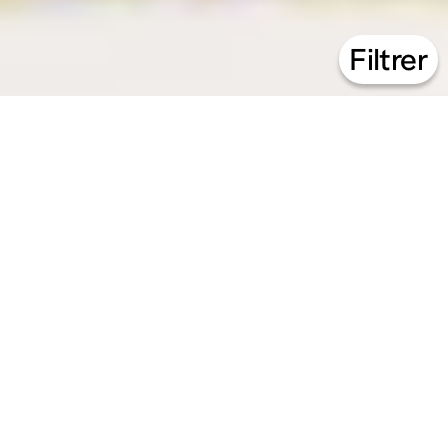
Filtrer
21.07 – 14.08.26
Animations estivales
↳
Atelier
49 Nord 6 Est