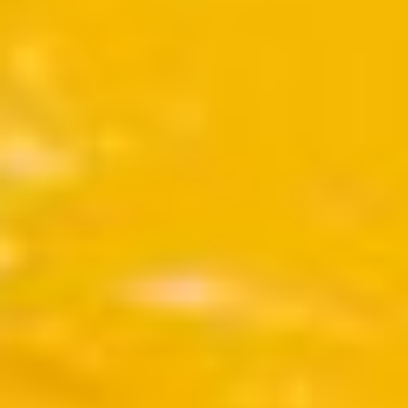
contemporain
de
Lorraine
1 bis, rue
des
Trinitaires
57000
Metz