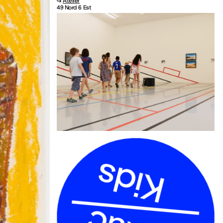
↳
Atelier
49 Nord 6 Est