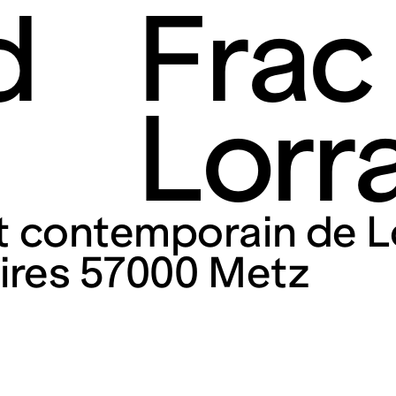
d
Frac
Lorr
rt contemporain de L
taires 57000 Metz