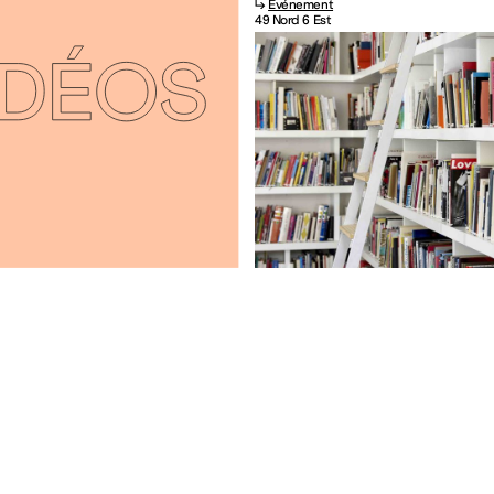
↳
Événement
49 Nord 6 Est