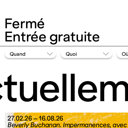
Fermé
Entrée gratuite
tuellem
27.02.26 – 16.08.26
Beverly Buchanan. Impermanences, ave