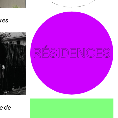
res
e de