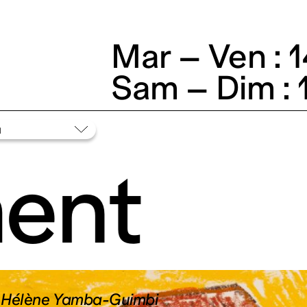
Mar – Ven : 
Sam – Dim : 
ent
c Hélène Yamba-Guimbi