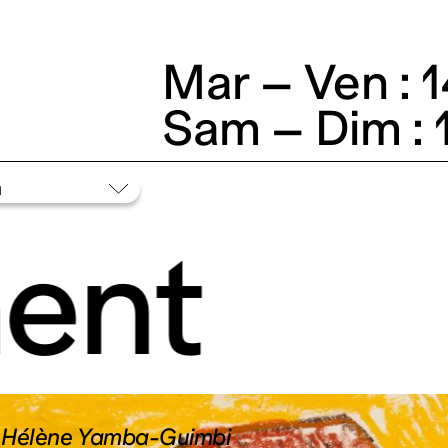
Mar – Ven : 
Sam – Dim : 
ent
c Hélène Yamba-Guimbi