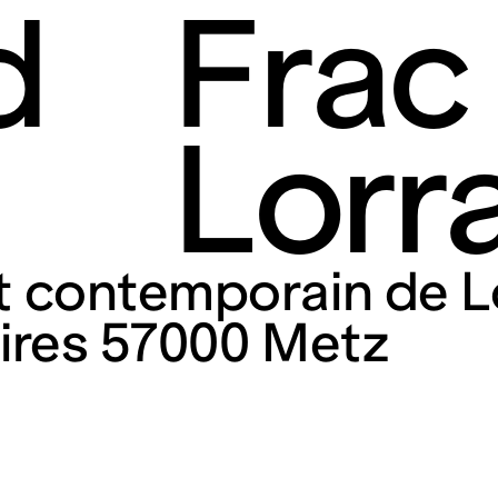
d
Frac
Lorr
rt contemporain de L
taires 57000 Metz