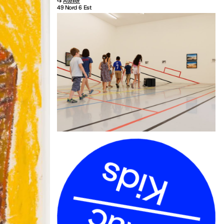
↳
Atelier
49 Nord 6 Est