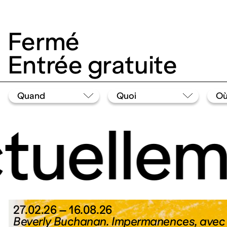
Fermé
Entrée gratuite
uellem
27.02.26 – 16.08.26
Beverly Buchanan. Impermanences, ave