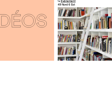
↳
Événement
49 Nord 6 Est