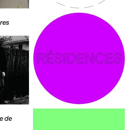
res
e de